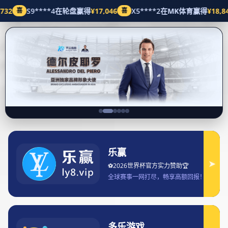
产品展示
首页
产品展示
基于数据模型的体育比赛比分预测与分析方法研究
基于数据模型的体育比赛比分预测与分
析方法研究
2025-08-15 04:32:48