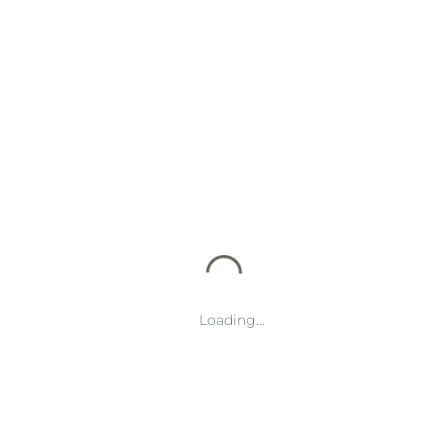
2026-07-14 09:01:12
零封奖金激励机制全面升级助力赛事
竞争热度持续提升与选手荣誉追求
零封奖金激励机制的全面升级，正在成为推动赛事体系优
化、提升竞技质量以及强化选手荣誉追求的重要力量。通过
Loading...
建立更加科学、多元、具有吸引力的奖励机制，赛事不仅能
够进一步激发选手拼搏热情，还能增强比赛过程中的...