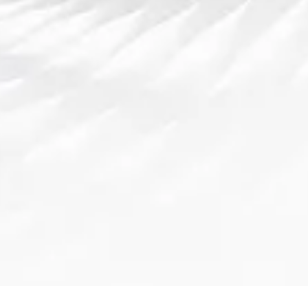
HGA050注册作为一种符合国家药品监管要求的流程，受到企业和
行业人士的广泛关注。本文将详细解析HGA050注册的全流程，并
着重强调其中的注意事项。...
搜索
导航
了解OD体育
产品展示
公司新闻
服务方向
沟通 OD体育平台