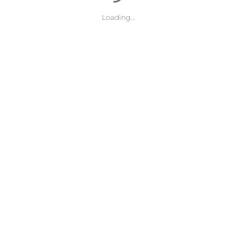
Loading...
你希望我直接帮你扩展吗？
Y8体育打造沉浸式赛事体验聚焦热门竞技动