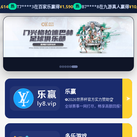
产品展示
首页
产品展示
第一体育深度解析国内外重大赛事精彩瞬间与运动员成长故事
第一体育深度解析国内外重大赛事精彩
瞬间与运动员成长故事
2026-05-15 14:44:10