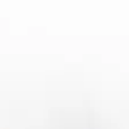
提升了内容的专业性与可读性。
此外，第一体育还会对不同球队或运动员的风格进行比较分析。通
过总结其战术特点与优势劣势，帮助观众形成系统认知。这种对比
不仅提升了观赛深度，也为体育爱好者提供了学习与借鉴的参考价
值。
四、体育精神时代价值
体育不仅是竞技活动，更是一种精神象征。第一体育在报道中始终
强调体育精神的核心价值，如拼搏、团结、公平与尊重。这些理念
通过赛事与人物故事被不断强化，使观众在欣赏比赛的同时，也能
感受到精神层面的力量。
在国际赛事中，第一体育通过不同国家运动员的表现，展现出多元
文化背景下的体育精神共通性。无论文化差异如何，竞技场上的努
力与坚持始终具有普遍意义。这种跨文化的呈现方式，使体育成为
连接世界的重要纽带。