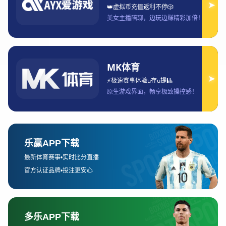
传球路线、防守站位以及门将反应，从而让观众真正理解进球的价
值。
这种深度还原不仅停留在画面层面，更延伸至情绪与氛围的再现。
通过现场声音、解说节奏以及观众反应的结合，第一体育将观众重
新带回到比赛当下，使人仿佛身临其境。这种沉浸式体验增强了赛
事的感染力，使经典瞬间不再只是记忆片段，而成为可被反复解读
的“体育文本”。
此外，第一体育还善于将历史经典瞬间与当下赛事进行对比分析。
通过时间维度的延展，让观众看到不同年代运动员在相似情境下的
选择与表现，从而提升赛事解读的深度。这种横向与纵向结合的方
式，使赛事瞬间不仅具有观赏价值，也具备研究意义。
二、运动员成长多维刻画
运动员的成功绝非偶然，其背后往往是长期的积累与坚持。第一体
育通过专题报道与纪录式叙事，深入挖掘运动员从少年时期到职业
巅峰的成长轨迹，呈现出一条清晰而真实的发展路径。这种叙述方