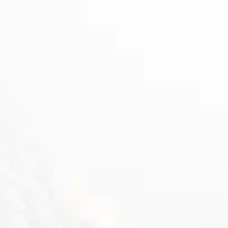
在数字化转型过程中，数据的安全性与透明度是企业关注
和透明性。区块链技术以去中心化、不可篡改等特性，确
区块链技术能够有效防止数据篡改和信息泄露，从而增强
平台、跨组织的安全数据共享，避免了传统数据传输过程
态环境，促进了企业与合作伙伴之间的长期合作。
此外，区块链技术在金融、物流等领域的应用也展现了巨
融欺诈和风险。在物流领域，区块链技术则能够追踪货物
4、生态圈建设推动行
赢界云顶不仅关注单一企业的数字化转型，还通过打造智
各类资源，赢界云顶建立了一个跨行业、跨领域的数字化
通过生态圈建设，赢界云顶为企业提供了更多的合作机会
作。这样，不仅提升了资源的利用效率，还促进了行业内
壁垒，为各方提供了更多的发展空间。