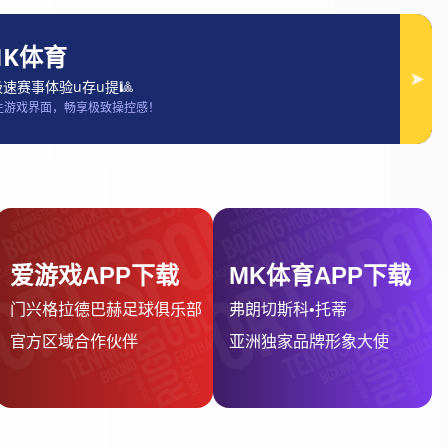
足球超级杯历史演变与荣耀争锋见证
百年足坛经典对决传奇篇章回顾
2026-07-23 18:15:57
足球国家队集训时间确定新一期名单
备战赛事全面展开引发广泛关注
2026-07-22 19:32:35
虎扑足球论坛热议中国足坛风云变化
球迷观点与赛事观察引发广泛讨论
2026-07-21 18:16:39
米兰德比烽火再燃国际米兰对阵AC米
兰豪门较量引爆意甲赛场新篇章
2026-07-20 18:15:41
梅西迈阿密国际直播精彩对决全程呈