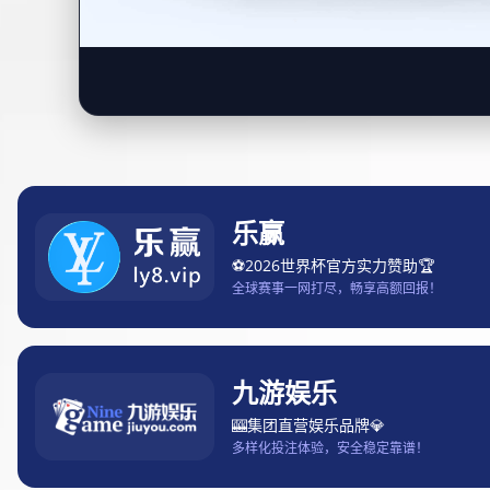
态体系
2026-04-12 23:08:43
文章摘要：随着信息技术的迅猛发展，数字化创新已成为
台，凭借其强大的技术实力和创新能力，正引领着数字化
界云顶的数字化创新进行详细阐述。首先，赢界云顶在智
数据与云计算技术，赢界云顶助力企业实现更精准的决策
界云顶通过生态圈建设，推动了行业协同发展。通过对这
流，打造智慧互联新生态体系，并在全球数字化时代中占
1、智能化技术的创新
赢界云顶在智能化技术方面的突破为数字化转型提供了强
习、自然语言处理等技术，实现了智能化的生产、管理和
而提升整体运营效率。
通过智能化技术，赢界云顶能够实现更加精准的预测分析