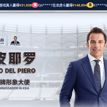
栽之地222号
了解OD体育
产品展示
产品展示
页
产品展示
赢界云顶引领数字化创新潮流打造智慧互联新生态
新潮流打造智慧互联新生