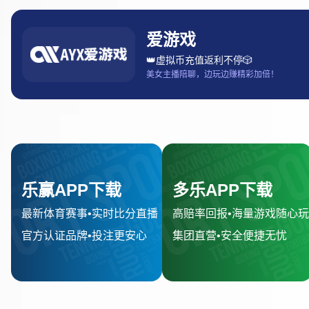
中，人工智能都能为企业提供高效、精准的解决方案。人
品和服务，提升企业的市场竞争力。
此外，赢界云顶的智能化技术还能够帮助企业实现自动化
操作中的失误和浪费。企业可以通过智能化技术实现生产
OD体育
2、大数据与云计算助
赢界云顶通过大数据与云计算技术，助力企业实现精准的
市场数据以及生产数据。通过对这些数据的深入分析，企
划。
云计算技术的应用使得企业能够在不需要大量硬件设施投
以随时随地进行数据的访问、处理和分析，实现跨地域、
够根据实际需求灵活调整资源，优化成本结构。