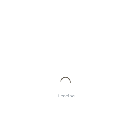
2026年欧冠决赛的时间确认不仅仅是一个简单的时间安排，它涉及
到多方面的考虑和协调。从赛事准备到球迷体验，再到全球观众的
吸引，每一个环节都体现了欧足联对这一盛事的精心策划。
随着时间的确定，2026年欧冠决赛无疑将成为全球足球界的盛大节
日，吸引着无数球迷的目光。无论是通过赛事本身的精彩对决，还
是通过全球观众的广泛参与，这场决赛都将成为欧洲足球历史上一
个不可忘怀的时刻。
Loading...