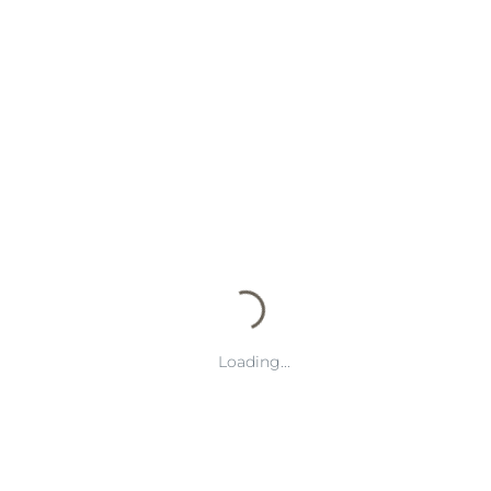
总结：
通过优酷平台观看意甲赛事，不仅能享受到高质量的直播服务，还
能体验到便捷的订阅流程、多视角观看等多种创新功能。无论是在
移动端还是大屏幕设备上，优酷都能提供稳定流畅的观看体验，确
保每一位球迷都能在舒适的环境中尽情享受意甲的精彩比赛。
总之，优酷平台以其出色的服务质量、丰富的观看功能和灵活的订
阅方式，成为观看意甲赛事的理想选择。球迷们只需注册并订阅相
应套餐，即可轻松观看到全球顶级联赛的每一场精彩比赛，感受足
球带来的无限激情。
Loading...