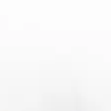
在决赛中以4-0大胜意大利，刷新了欧洲杯决赛的最大比分。西班牙
队展现出的集体主义和默契配合，使得他们在赛场上如鱼得水，最
终以一场巨大的胜利捍卫了自己的王者地位。
4、欧洲杯对足球文化的深远影响
欧洲杯的历史性时刻不仅仅改变了比赛的进程，更深远地影响了世
界足球文化。首先，欧洲杯的竞争为世界各地的年轻球员提供了一
个展示才华的平台，许多球员通过在欧洲杯上的表现，一跃成为国
际足坛的明星。例如，1984年欧洲杯上，法国的米歇尔·普拉蒂尼通
过其个人的出色表现，赢得了金球奖，推动了法国足球的全球化发
展。
此外，欧洲杯的激烈竞争和高水平的比赛质量，也促使各国足球联
赛的水平不断提升。随着每届欧洲杯的举办，参赛球队的战术不断
创新，技术水平逐渐提高，这些都对足球产业的全球化发展起到了