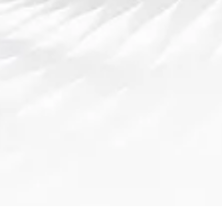
LPL联赛观看途径汇总哪里可以在线观看LPL
赛事直播和回放
文章摘要：随着电子竞技的日益发展，LPL（英雄联盟职业联赛）作
为中国乃至全球最具影响力的电竞赛事之一，吸引了大量玩家和观
众的关注。LPL赛事的精彩程度不仅体现在激烈的比赛中，更在于其
广泛的传播途径。本...
搜索
导航