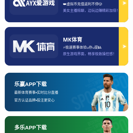
感，让球迷们久久不能忘怀。
另一个经典时刻出现在1984年欧洲杯决赛中，法国对阵西班牙的比
赛。法国队凭借米歇尔·普拉蒂尼的惊艳表现，以2-0战胜西班牙，第
一次捧起了欧洲杯冠军奖杯。这一历史性时刻不仅标志着法国足球
的崛起，也让普拉蒂尼成为了欧洲杯历史上最具传奇色彩的球员之
一。他的技术、视野和进攻组织能力成为了后世球员的榜样。
同样值得一提的是2004年欧洲杯的“黑马”希腊队，他们在决赛中战
胜葡萄牙夺冠，给世界足球带来了巨大的震撼。希腊队的防守反击
战术，让所有人感到惊艳，虽然他们的打法较为保守，但其执行力
与团队配合的高度默契，让这场比赛成为了经典之作。这个意外的
冠军也让全世界看到了“战术足球”在大赛中的巨大威力。
2、球员的个人英雄主义
欧洲杯不仅仅是球队之间的较量，球员个人的英雄主义也是赛事的
一个重要亮点。1996年欧洲杯上，德国队的奥利弗·比尔霍夫凭借一
记“金球”帮助德国队战胜捷克，赢得了欧洲杯的冠军。这一进球不仅