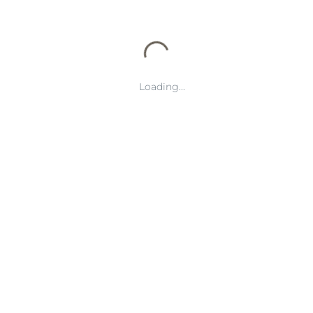
文章摘要：本文将聚焦CMP（Competitive Mindset Pro）赛事的
冠军之路，从起步阶段到最终达到巅峰，详细探讨其成长历程及未
来展望。CMP赛事作为一个备受瞩目的竞技平台，不仅考验选手
的...
Loading...
搜索
导航
了解OD体育
产品展示
公司新闻
服务方向