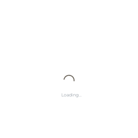
通过四季的运动，我们不仅能够增强体质，还能更好地与自然环境
互动，提升生活的质量。在不同的季节选择适合的运动方式，既能
享受运动带来的乐趣，又能保持身心的平衡。因此，四季体育不仅
是促进健康的有效方式，也是人们享受生活、提升自我素养的途
径。
Loading...
广发体育（HK）助力亚洲体育产业发展 引领
创新与跨界合作新趋势