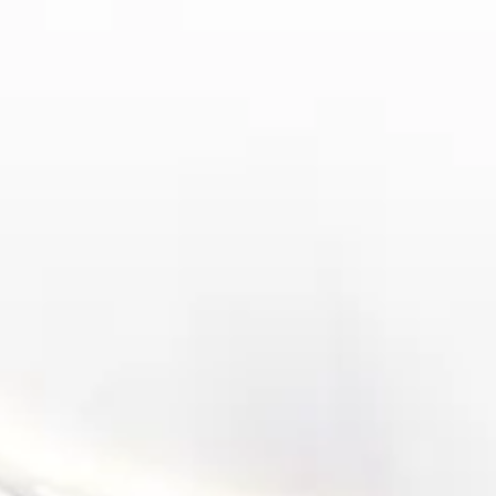
程以及运动资讯。这种个性化服务不仅提高了用户体验，也进一步增
平台不断完善客服体系与用户反馈机制，及时解决用户在使用过程中
细致化运营模式，鸿博体育逐渐树立起专业、高效、可靠的品牌形
场需求。鸿博体育积极推动体育与科技、文化、娱乐以及健康产业之
展空间。平台不仅关注体育本身的发展，更致力于打造覆盖多领域的
的推广。平台通过专题栏目、赛事纪录以及体育人物故事等多种形
仅增强了用户对体育的认同感，也进一步提升了平台品牌影响力。
平台通过健康管理、科学训练以及运动康复等服务内容，帮助用户建
“体育+健康”的发展模式也将成为未来产业升级的重要方向。