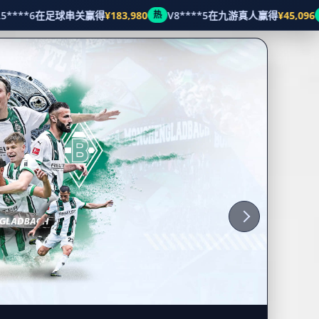
公司新闻
服务方向
沟通 OD体育平台
台
搜索