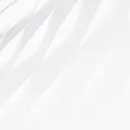
订阅
Your Email Address