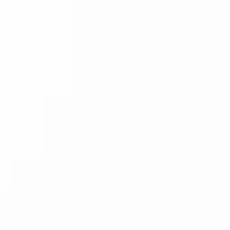
现球迷热议焦点赛事最新动态
2026-07-19 19:10:43