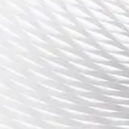
在商业合作层面，鸿博体育不断加强与品牌企业、体育机
作共赢。未来，随着体育消费市场持续扩大，鸿博体育有
总结：
总体来看，鸿博体育凭借科技创新、多元赛事、用户服务
平台不仅为用户提供更加丰富的运动体验，也为体育产业
体育将继续发挥平台优势，推动竞技体育与全民运动协同
随着全球体育产业进入智能化与多元化发展的新阶段，鸿
GA黄金甲体育助力全民健身 引领运动潮流新
好的，我将按照你的要求，围绕“GA黄金甲体育助力全民
方面的详细阐述以及总结。全文约3000字，段落均匀，格式