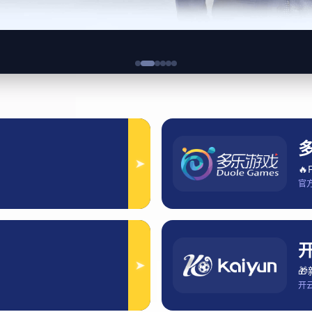
互动体验、赛事资讯更新速度以及多元化服务功能。W88优德体
玩法，逐渐成为众多体育爱好者关注的热门平台。无论是足球、篮
深度分析以及流畅的互动体验，让用户在观看比赛的同时获得更多娱
，也进一步提升了用户的使用效率和沉浸感。
总展开详细分析，从平台功能升级、赛事资讯优势、互动娱乐体验
平台特色与实际体验，让用户能够更清晰地了解其核心亮点，并掌握
用户，还是长期关注赛事动态的资深球迷，都可以通过本文获得更加
级，用户进入平台后能够更加直观地找到赛事分类与热门资讯栏
比赛内容，使整个操作流程更加便捷高效。对于经常关注国际足球联
提升了使用体验。