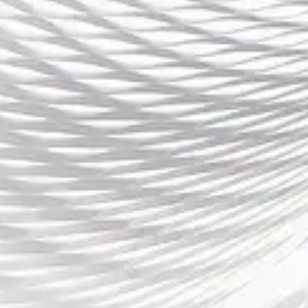
台，无疑将成为未来观赛的重要选择，而W88优德体育也正在朝
要求，撰写一篇围绕“FOF体育深度解析与未来发展趋势全面指南”
题下三个以上自然段，并以两段总...
家幕后故事
守段落分割、小标题长度、HTML标签和字数要求。下面是内容示
，深入解析全球足球赛事的精彩瞬间...