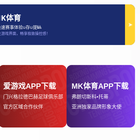
足球超级杯历史演变与荣耀争锋见证
百年足坛经典对决传奇篇章回顾
2026-07-23 18:15:57
足球国家队集训时间确定新一期名单
备战赛事全面展开引发广泛关注
2026-07-22 19:32:35
虎扑足球论坛热议中国足坛风云变化
球迷观点与赛事观察引发广泛讨论
2026-07-21 18:16:39
米兰德比烽火再燃国际米兰对阵AC米
兰豪门较量引爆意甲赛场新篇章
2026-07-20 18:15:41
梅西迈阿密国际直播精彩对决全程呈