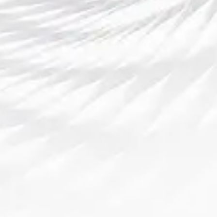
们
导航
栽之地222号
了解OD体育
@qq.com
产品展示
0192
公司新闻
礼拜六:
9:30 am - 6:00 pm
服务方向
沟通 OD体育平台