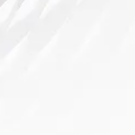
订阅
Your Email Address
Sign Up