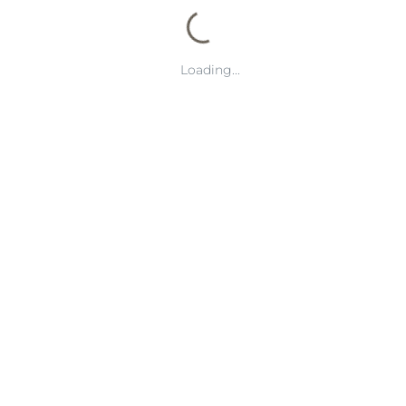
在线投注
总结：
Loading...
欧皇体育作为中国体育产业的领军企业，在推动中国体育崛起的过
程中发挥了重要作用。从竞技体育的提升到全民健身的普及，再到
体育产业的推动与社会文化的塑造，欧皇体育无疑是中国体育发展
的重要推动力量。通过双轮驱动的战略模式，欧皇体育不仅提升了
�
bet365亚洲版全面解析：优势特点及用户体验