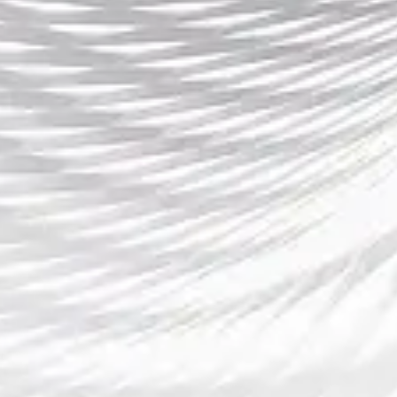
法甲历史最强球队分析 巴黎圣日耳曼的统治
地位与挑战
巴黎圣日耳曼（Paris Saint-Germain，简称PSG）作为法甲历史
上最具统治力的球队，其崛起与辉煌不仅代表着法国足球的现代化
进程，也揭示了资本力量、足球文化与竞技雄心的深度结合。从
1970...
搜索
导航