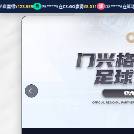
13594780192
bigcity@qq.com
贵阳市耍
首页
移动端西甲直播平台推