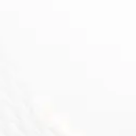
4、平台的互动性：增
互动性是现代移动端西甲直播平台不可忽视的一部分，尤
平台之间的互动，还包括球迷与球迷之间的互动。优秀的
能够与其他球迷进行即时互动和交流，增强观赛的娱乐性
此外，一些平台还会提供投票、竞猜等功能，增强用户的
赛的胜负、进球数等，比赛后根据正确答案给予奖励。这
其中。
还有一个重要的互动元素是个性化推荐系统。随着大数据
情况，提供个性化的赛事推荐。例如，如果用户经常观看
一场比赛。
总结：
总体来说，选择一个合适的移动端西甲直播平台，需要综
能的完善程度。同时，平台的互动性和用户体验也是不可