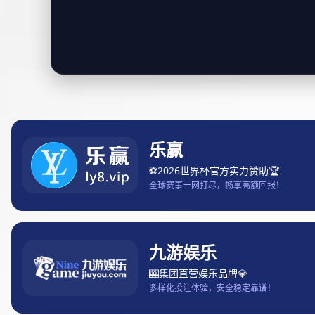
和精彩回放
2025-09-14 20:16:07
随着科技的飞速发展，智能手机逐渐成为我们日常生活中
台的出现为球迷们提供了更便捷、更高效的观看体验。西
大量国内外球迷的关注。为了满足不同球迷的需求，越来
他相关功能。本文将从四个方面，详细探讨移动端西甲直
及平台的用户交互性等方面，帮助用户更好地了解并快速
1、平台选择：如何挑
在选择适合的移动端西甲直播平台时，首先需要关注平台
直播，确保不会错过任何一场重要比赛。现在很多平台与
各地用户的手机上。因此，选择一个与西甲有官方合作关
来的观看困扰。