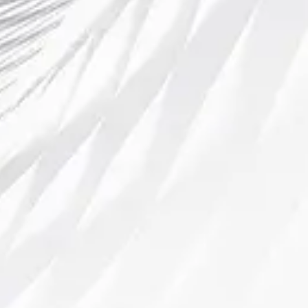
订阅
Your Email Address