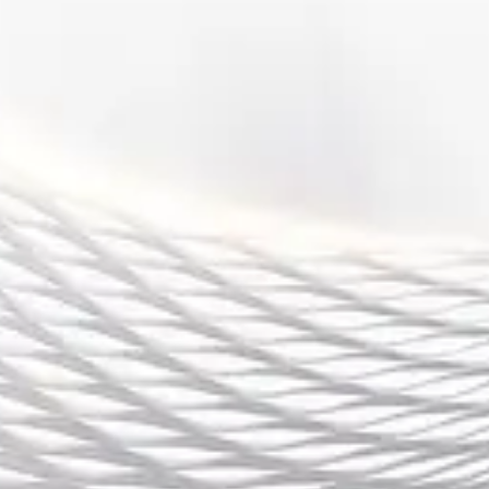
，发展成了更加智能化和多样化的内容消费方式。无论是实时直播、
在不断创新，为全球球迷提供更加便捷、丰富的观看体验。在未来，
新的体验。
情与挑战
日常生活的一部分。尤其是对于早晨时间紧张的年轻人来说，利用碎
篇文章将从四个方面探讨早晨用手机畅玩...