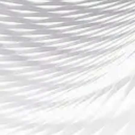
化技巧
射击游戏之一，吸引了大量玩家和观众。为了观看高质量的比赛，许
受更加流畅和低延迟的观看体验。然而...
们
导航
栽之地222号
了解OD体育