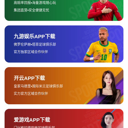
更为便利的是，快手的短视频功能使得用户能够通过快速刷视频的
方式，查看赛后集锦和亮点。每个精彩瞬间都会在短视频中呈现，
用户可以轻松浏览，随时随地欣赏比赛中的高光时刻。这种短小精
悍的视频形式特别适合快节奏的现代人，尤其是在时间有限的情况
下，能够轻松回顾到比赛的精华部分。
此外，快手的社交功能也使得回顾精彩瞬间变得更加互动和多元
化。用户可以在观看集锦的同时，参与到讨论中，与其他球迷分享
自己的看法和感受。快手的评论区和弹幕功能活跃，为球迷提供了
一个平台，让大家可以一边看比赛回放，一边参与热烈的讨论，提
升观看的乐趣。
3、欧洲杯赛事的互动体验
快手不仅仅是一个传统的观看平台，它还注重提升用户的互动体
验。在欧洲杯赛事期间，快手推出了多项互动功能，让球迷能够更
加沉浸在比赛的氛围中。用户可以通过直播中的互动功能，参与到