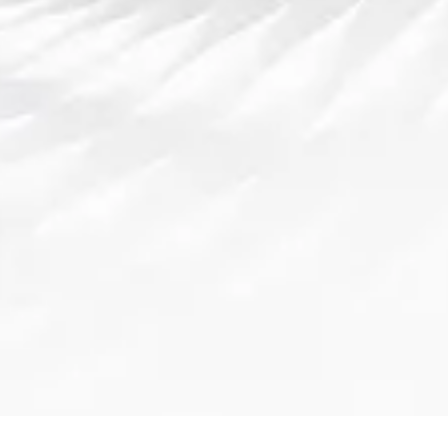
随着电子竞技的不断发展，越来越多的玩家将自己喜爱的游戏带到
更大的屏幕上，享受更为震撼的视觉效果。英雄联盟作为一款全球
热度极高的游戏，其庞大的玩家基础也使得许多玩家希望能够通过
投屏技术将游戏画面投射到更...
搜索
导航
了解OD体育
产品展示
公司新闻
服务方向